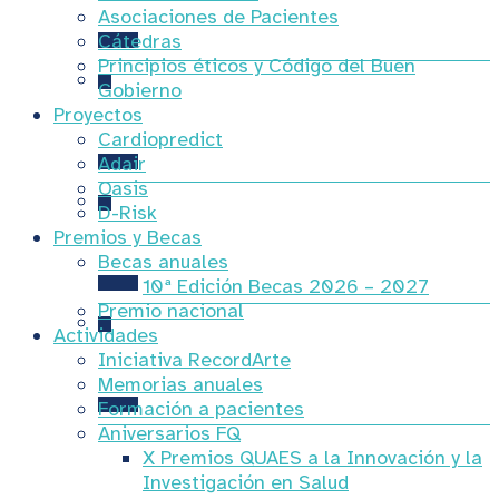
Seminarios Científicos
Asociaciones de Pacientes
Cátedras
Principios éticos y Código del Buen
Gobierno
Proyectos
Ateneo Félix Prieto
Cardiopredict
Adair
Oasis
D-Risk
Premios y Becas
Ciclos QUAES-Fisabio
Becas anuales
10ª Edición Becas 2026 – 2027
Premio nacional
Actividades
Iniciativa RecordArte
Simposio Teragnosis 2025
Memorias anuales
Formación a pacientes
Aniversarios FQ
X Premios QUAES a la Innovación y la
Investigación en Salud