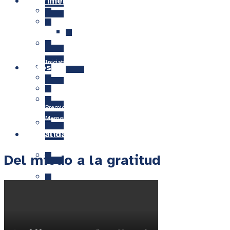
En primera persona
Asociaciones de Pacientes
Oasis
10ª Edición Becas 2026 – 2027
Iniciativa RecordArte
Retos
Cátedras
D-Risk
Premio nacional
Memorias anuales
Actualidad
Principios éticos y Código del Buen Gobierno
Del miedo a la gratitud
Formación a pacientes
Retos en Biomedicina
Colabora