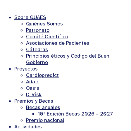
Sobre QUAES
Quiénes Somos
Patronato
Comité Científico
Asociaciones de Pacientes
Cátedras
Principios éticos y Código del Buen
Gobierno
Proyectos
Cardiopredict
Adair
Oasis
D-Risk
Premios y Becas
Becas anuales
10ª Edición Becas 2026 – 2027
Premio nacional
Actividades