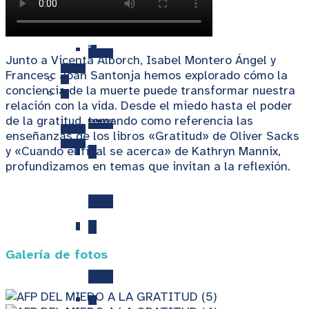
Aniversarios FQ
Libro Retos en Biomedicina 1
Noticias
Junto a Vicenta Alborch, Isabel Montero Ángel y
Francesc Joan Santonja hemos explorado cómo la
X Premios QUAES a la Innovación y la Investigación en
conciencia de la muerte puede transformar nuestra
Salud
relación con la vida. Desde el miedo hasta el poder
Retos COVID
de la gratitud, tomando como referencia las
QUAES en los medios
enseñanzas de los libros «Gratitud» de Oliver Sacks
y «Cuando el final se acerca» de Kathryn Mannix,
profundizamos en temas que invitan a la reflexión.
IX Aniversario de la Fundación QUAES
Libro Retos COVID I
VIII Aniversario FQ
Galería de fotos
Libro Retos COVID II