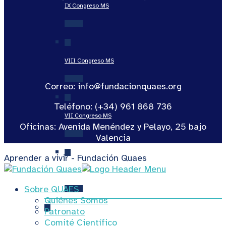
IX Congreso MS
VIII Congreso MS
Correo: info@fundacionquaes.org
Teléfono: (+34) 961 868 736
VII Congreso MS
Oficinas: Avenida Menéndez y Pelayo, 25 bajo
Valencia
Aprender a vivir - Fundación Quaes
VI Congreso MS
Sobre QUAES
Quiénes Somos
Patronato
Comité Científico