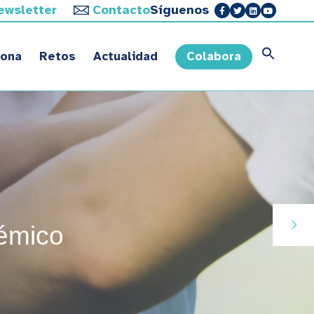
ewsletter
Contacto
Síguenos
sona
Retos
Actualidad
Colabora
démico