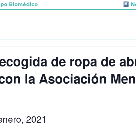
upo Biomédico
N
Premios y Becas
Actividades
En primera per
cogida de ropa de abr
con la Asociación Men
enero, 2021