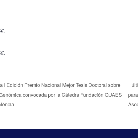
S
021
021
la I Edición Premio Nacional Mejor Tesis Doctoral sobre
úl
 Genómica convocada por la Cátedra Fundación QUAES
para
alència
Asoc