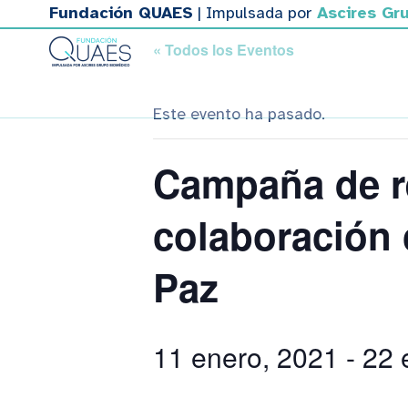
Fundación QUAES
| Impulsada por
Ascires Gr
« Todos los Eventos
Sobre QUAES
Proyectos
Este evento ha pasado.
Campaña de re
colaboración 
Paz
11 enero, 2021
-
22 