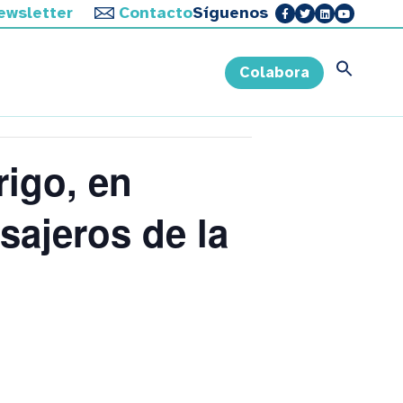
ewsletter
Contacto
Síguenos
sona
Retos
Actualidad
Colabora
igo, en
sajeros de la