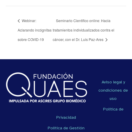
Webinar:
Seminario Científico online: Hacia
Aclarando incógnitas
tratamientos individualizados contra el
sobre COVID-19
cáncer, con el Dr. Luis Paz-Ares
Aviso legal y
condiciones de
uso
Política de
Privacidad
Política de Gestión