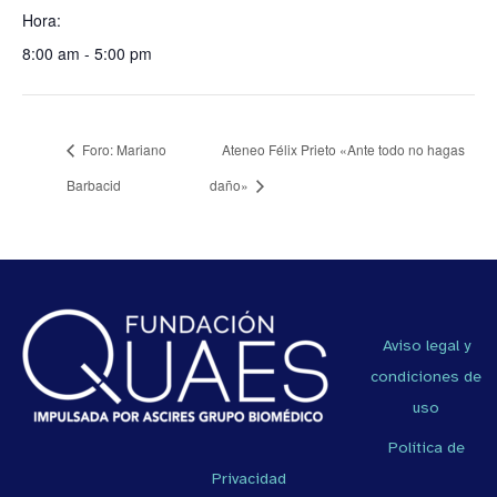
Hora:
8:00 am - 5:00 pm
Foro: Mariano
Ateneo Félix Prieto «Ante todo no hagas
Barbacid
daño»
Aviso legal y
condiciones de
uso
Política de
Privacidad