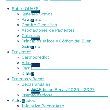
IX Congreso MS
Sobre QUAES
Quiénes Somos
Patronato
Comité Científico
Asociaciones de Pacientes
VIII Congreso MS
Cátedras
Principios éticos y Código del Buen
Gobierno
Proyectos
Cardiopredict
VII Congreso MS
Adair
Oasis
D-Risk
Premios y Becas
VI Congreso MS
Becas anuales
10ª Edición Becas 2026 – 2027
Premio nacional
Actividades
Iniciativa RecordArte