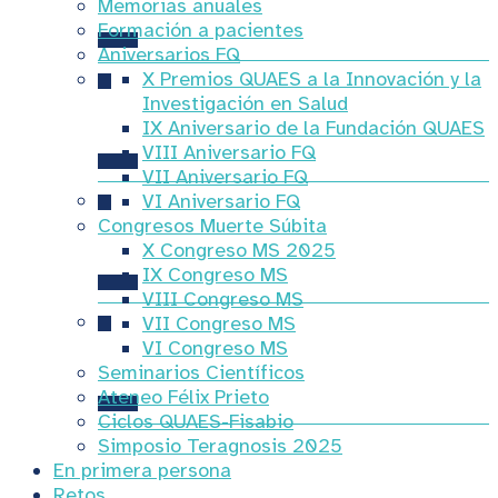
Seminarios Científicos
Memorias anuales
Formación a pacientes
Aniversarios FQ
X Premios QUAES a la Innovación y la
Investigación en Salud
Ateneo Félix Prieto
IX Aniversario de la Fundación QUAES
VIII Aniversario FQ
VII Aniversario FQ
VI Aniversario FQ
Congresos Muerte Súbita
Ciclos QUAES-Fisabio
X Congreso MS 2025
IX Congreso MS
VIII Congreso MS
VII Congreso MS
VI Congreso MS
Simposio Teragnosis 2025
Seminarios Científicos
Ateneo Félix Prieto
Ciclos QUAES-Fisabio
Simposio Teragnosis 2025
En primera persona
Retos