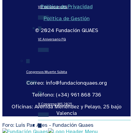
Política de Privacidad
VII Aniversario FQ
Política de Gestión
© 2024 Fundación QUAES
VI Aniversario FQ
Congresos Muerte Súbita
Correo: info@fundacionquaes.org
Teléfono: (+34) 961 868 736
X Congreso MS 2025
Oficinas: Avenida Menéndez y Pelayo, 25 bajo
Valencia
Foro: Luis Paz Ares - Fundación Quaes