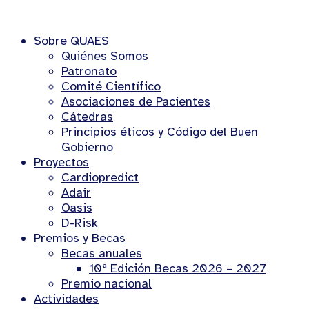
Sobre QUAES
Quiénes Somos
Patronato
Comité Científico
Asociaciones de Pacientes
Cátedras
Principios éticos y Código del Buen
Gobierno
Proyectos
Cardiopredict
Adair
Oasis
D-Risk
Premios y Becas
Becas anuales
10ª Edición Becas 2026 – 2027
Premio nacional
Actividades