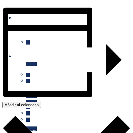
Proyectos
Quiénes Somos
Premios y Becas
Patronato
Cardiopredict
Actividades
Añadir al calendario
Comité Científico
Adair
Becas anuales