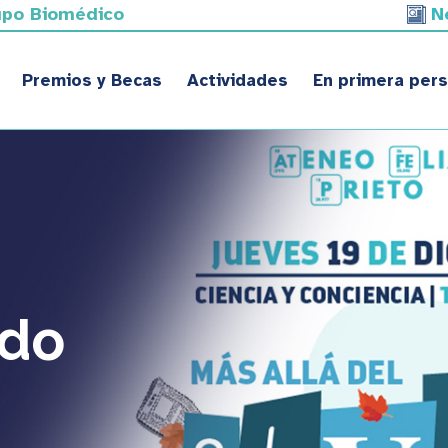
upo Biomédico
N
Premios y Becas
Actividades
En primera per
ido