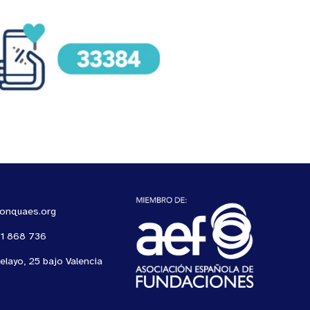
ionquaes.org
61 868 736
elayo, 25 bajo Valencia