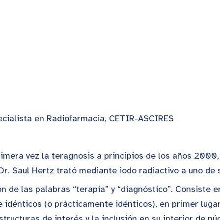
ecialista en Radiofarmacia, CETIR-ASCIRES
 primera vez la teragnosis a principios de los años 2000
 Dr. Saul Hertz trató mediante iodo radiactivo a uno de 
n de las palabras “terapia” y “diagnóstico”. Consiste 
 idénticos (o prácticamente idénticos), en primer luga
tructuras de interés y la inclusión en su interior de n