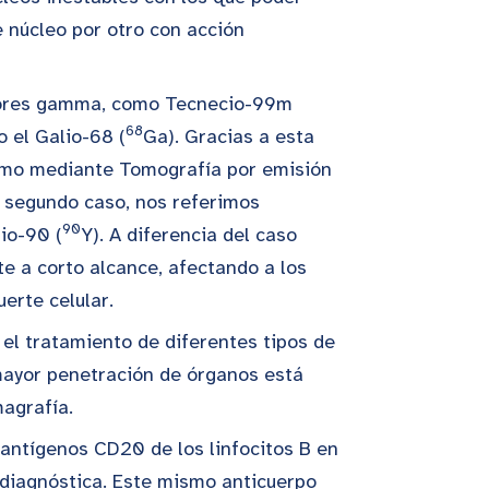
 núcleo por otro con acción
isores gamma, como Tecnecio-99m
68
o el Galio-68 (
Ga). Gracias a esta
ismo mediante Tomografía por emisión
l segundo caso, nos referimos
90
rio-90 (
Y). A diferencia del caso
te a corto alcance, afectando a los
erte celular.
el tratamiento de diferentes tipos de
mayor penetración de órganos está
magrafía.
antígenos CD20 de los linfocitos B en
 diagnóstica. Este mismo anticuerpo