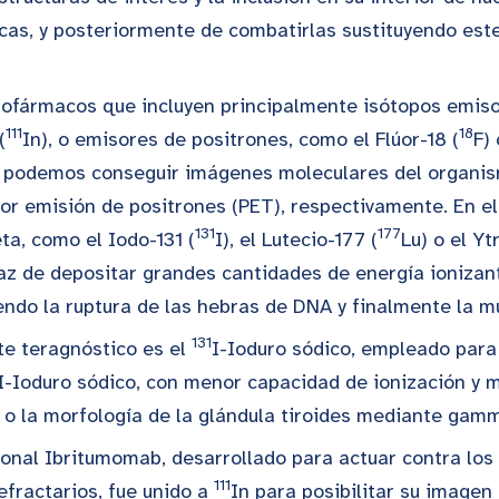
cas, y posteriormente de combatirlas sustituyendo este
adiofármacos que incluyen principalmente isótopos em
111
18
(
In), o emisores de positrones, como el Flúor-18 (
F) 
e, podemos conseguir imágenes moleculares del organ
or emisión de positrones (PET), respectivamente. En e
131
177
ta, como el Iodo-131 (
I), el Lutecio-177 (
Lu) o el Yt
paz de depositar grandes cantidades de energía ionizan
endo la ruptura de las hebras de DNA y finalmente la mu
131
te teragnóstico es el
I-Ioduro sódico, empleado para 
I-Ioduro sódico, con menor capacidad de ionización y 
n o la morfología de la glándula tiroides mediante gam
nal Ibritumomab, desarrollado para actuar contra los 
111
efractarios, fue unido a
In para posibilitar su imagen