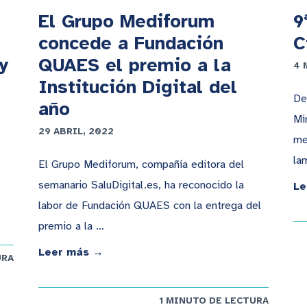
El Grupo Mediforum
9
concede a Fundación
C
y
QUAES el premio a la
4 
Institución Digital del
De
año
Mi
29 ABRIL, 2022
me
la
El Grupo Mediforum, compañía editora del
semanario SaluDigital.es, ha reconocido la
Le
labor de Fundación QUAES con la entrega del
premio a la …
Leer más →
URA
1 MINUTO DE LECTURA