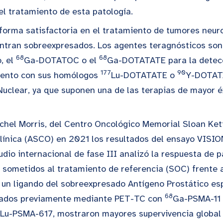
el tratamiento de esta patología.
forma satisfactoria en el tratamiento de tumores neur
ntran sobreexpresados. Los agentes teragnósticos son
68
68
, el
Ga-DOTATOC o el
Ga-DOTATATE para la detecc
177
90
miento con sus homólogos
Lu-DOTATATE o
Y-DOTATA
Nuclear, ya que suponen una de las terapias de mayor é
ichel Morris, del Centro Oncológico Memorial Sloan Ke
ínica (ASCO) en 2021 los resultados del ensayo VISION
dio internacional de fase III analizó la respuesta de 
o sometidos al tratamiento de referencia (SOC) frente
 un ligando del sobreexpresado Antígeno Prostático e
68
orados previamente mediante PET-TC con
Ga-PSMA-11 
Lu-PSMA-617, mostraron mayores supervivencia global y