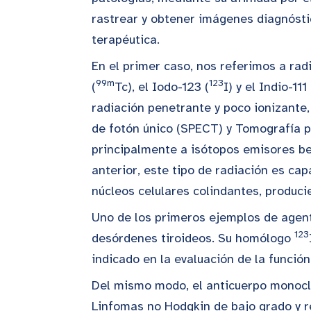
rastrear y obtener imágenes diagnósti
terapéutica.
En el primer caso, nos referimos a r
99m
123
(
Tc), el Iodo-123 (
I) y el Indio-111 
radiación penetrante y poco ionizant
de fotón único (SPECT) y Tomografía p
principalmente a isótopos emisores be
anterior, este tipo de radiación es ca
núcleos celulares colindantes, produci
Uno de los primeros ejemplos de agen
123
desórdenes tiroideos. Su homólogo
indicado en la evaluación de la funció
Del mismo modo, el anticuerpo monoclo
Linfomas no Hodgkin de bajo grado y r