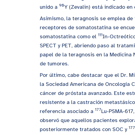
90
unido a
Y (Zevalin) está indicado en 
Asimismo, la teragnosis se emplea de 
receptores de somatostatina se encue
111
somatostatina como el
In-Octreótico
SPECT y PET, abriendo paso al trata
papel de la teragnosis en la Medicina 
de tumores.
Por último, cabe destacar que el Dr. M
la Sociedad Americana de Oncología Cl
cáncer de próstata avanzado. Este estu
resistente a la castración metastásic
177
referencia asociado a
Lu-PSMA-617,
observó que aquellos pacientes expl
177
posteriormente tratados con SOC y