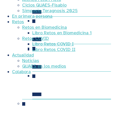
IX Congreso MS
Ciclos QUAES-Fisabio
Simposio Teragnosis 2025
En primera persona
Retos
Retos en Biomedicina
VIII Congreso MS
Libro Retos en Biomedicina 1
Retos COVID
Libro Retos COVID I
Libro Retos COVID II
Actualidad
VII Congreso MS
Noticias
QUAES en los medios
Colabora
VI Congreso MS