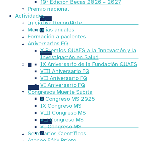
10ª Edición Becas 2026 – 2027
VII Aniversario FQ
Premio nacional
Actividades
Iniciativa RecordArte
Memorias anuales
Formación a pacientes
VI Aniversario FQ
Aniversarios FQ
X Premios QUAES a la Innovación y la
Investigación en Salud
IX Aniversario de la Fundación QUAES
VIII Aniversario FQ
Congresos Muerte Súbita
VII Aniversario FQ
VI Aniversario FQ
Congresos Muerte Súbita
X Congreso MS 2025
IX Congreso MS
X Congreso MS 2025
VIII Congreso MS
VII Congreso MS
VI Congreso MS
Seminarios Científicos
Ateneo Félix Prieto