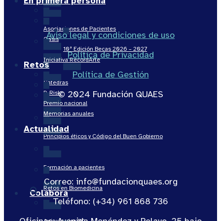
En primera persona
Asociaciones de Pacientes
Aviso legal y condiciones de uso
Oasis
10ª Edición Becas 2026 – 2027
Política de Privacidad
Iniciativa RecordArte
Retos
Política de Gestión
Cátedras
© 2024 Fundación QUAES
D-Risk
Premio nacional
Memorias anuales
Actualidad
Principios éticos y Código del Buen Gobierno
Formación a pacientes
Correo: info@fundacionquaes.org
Retos en Biomedicina
Colabora
Teléfono: (+34) 961 868 736
Oficinas: Avenida Menéndez y Pelayo, 25 bajo