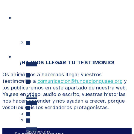
Proyectos
Quiénes Somos
Premios y Becas
¡HAZNOS LLEGAR TU TESTIMONIO!
Os animamos a hacernos llegar vuestros
testimonios a
comunicacion@fundacionquaes.org
y
Patronato
los publicaremos en este apartado de nuestra web.
Cardiopredict
Ya sea en vídeo, audio o escrito, vuestras historias
Actividades
nos hacen aprender y nos ayudan a crecer, porque
vosotros sois los verdaderos protagonistas.
Comité Científico
Adair
Becas anuales