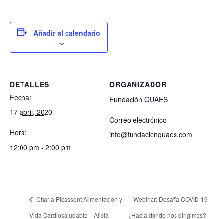
Añadir al calendario
DETALLES
ORGANIZADOR
Fecha:
Fundación QUAES
17 abril, 2020
Correo electrónico
Hora:
info@fundacionquaes.com
12:00 pm - 2:00 pm
Ver la web del Organizador
Charla Picassent Alimentación y
Webinar: Desafía COVID-19
Vida Cardiosaludable – Alicia
¿Hacia dónde nos dirigimos?