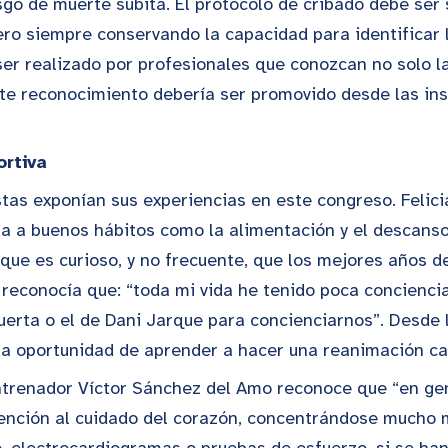
sgo de muerte súbita. El protocolo de cribado debe ser 
ero siempre conservando la capacidad para identificar 
 ser realizado por profesionales que conozcan no solo l
ste reconocimiento debería ser promovido desde las ins
ortiva
istas exponían sus experiencias en este congreso. Feli
ia a buenos hábitos como la alimentación y el descans
que es curioso, y no frecuente, que los mejores años d
 reconocía que: “toda mi vida he tenido poca concienci
erta o el de Dani Jarque para concienciarnos”. Desde l
 la oportunidad de aprender a hacer una reanimación c
 entrenador Víctor Sánchez del Amo reconoce que “en gen
nción al cuidado del corazón, concentrándose mucho má
o, electrocardiogramas o pruebas de esfuerzo, si se ha