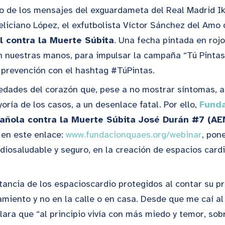
no de los mensajes del exguardameta del Real Madrid Ike
eliciano López, el exfutbolista Víctor Sánchez del Amo 
 contra la Muerte Súbita
. Una fecha pintada en rojo
n nuestras manos, para impulsar la campaña “Tú Pintas 
a prevención con el hashtag #TúPintas.
medades del corazón que, pese a no mostrar síntomas, 
ría de los casos, a un desenlace fatal. Por ello,
Fund
añola contra la Muerte Súbita José Durán #7 (A
 en este enlace:
www.fundacionquaes.org/webinar
, pon
iosaludable y seguro, en la creación de espacios cardi
rtancia de los espacioscardio protegidos al contar su pr
miento y no en la calle o en casa. Desde que me caí al
ara que “al principio vivía con más miedo y temor, sob