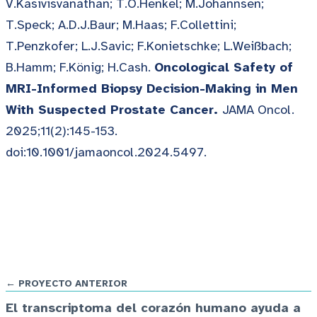
V.Kasivisvanathan; T.O.Henkel; M.Johannsen;
T.Speck; A.D.J.Baur; M.Haas; F.Collettini;
T.Penzkofer; L.J.Savic; F.Konietschke; L.Weißbach;
B.Hamm; F.König; H.Cash.
Oncological Safety of
MRI-Informed Biopsy Decision-Making in Men
With Suspected Prostate Cancer.
JAMA Oncol.
2025;11(2):145-153.
doi:10.1001/jamaoncol.2024.5497.
← PROYECTO ANTERIOR
El transcriptoma del corazón humano ayuda a