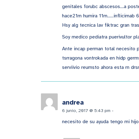
genitales forubc abscesos…a poster
hace21m humira 11m…..inflicimab 6
Hsy alg tecnica lav fiktrac gran tr
Soy medico pediatra puerivultor pla
Ante incap perman total necesito
tsrragona vontrokada en hidp germs
serviivio reumsto ahora esta rn dr
andrea
6 junio, 2017 @ 5:43 pm
-
Responde
necesito de su ayuda tengo mi hijo