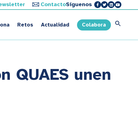
ewsletter
Contacto
Síguenos
sona
Retos
Actualidad
Colabora
ión QUAES unen