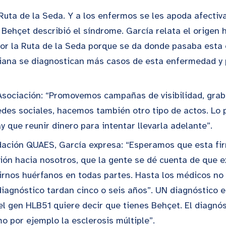
uta de la Seda. Y a los enfermos se les apoda afectiva
 Behçet describió el síndrome. García relata el origen 
or la Ruta de la Seda porque se da donde pasaba esta
iana se diagnostican más casos de esta enfermedad y p
 Asociación: “Promovemos campañas de visibilidad, gra
edes sociales, hacemos también otro tipo de actos. Lo p
y que reunir dinero para intentar llevarla adelante”.
ndación QUAES, García expresa: “Esperamos que esta fir
ión hacia nosotros, que la gente se dé cuenta de que e
nos huérfanos en todas partes. Hasta los médicos no s
diagnóstico tardan cinco o seis años”. UN diagnóstico e
 el gen HLB51 quiere decir que tienes Behçet. El diagn
 por ejemplo la esclerosis múltiple”.