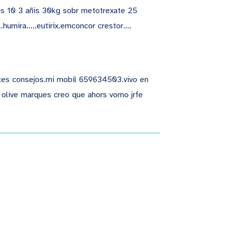
dnis 10 3 añis 30kg sobr metotrexate 25
humira…..eutirix.emconcor crestor….
ces consejos.mi mobil 659634503.vivo en
r olive marques creo que ahors vomo jrfe