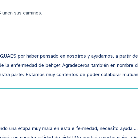
 unen sus caminos.
er
QUAES por haber pensado en nosotros y ayudarnos, a partir de ah
de la enfermedad de behçet Agradeceros también en nombre de 
estra parte. Estamos muy contentos de poder colaborar mutua
r
ando una etapa muy mala en esta e fermedad, necesito ayuda 
joria en nuestra calidad de vida!! Me gustaria mucho viajar a E