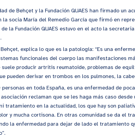
ad de Behçet y la Fundación QUAES han firmado un acue
n la socia María del Remedio García que firmó en repre
 de la Fundación QUAES estuvo en el acto la secretaria
.
Behçet, explica lo que es la patología: “Es una enfer
istemas funcionales del cuerpo las manifestaciones más
se suele producir artritis reumatoide, problemas de equil
e pueden derivar en trombos en los pulmones, la cabe
 personas en toda España, es una enfermedad de poca 
 asociación reclaman que se les haga más caso desde un
 ni tratamiento en la actualidad, los que hay son palia
olor y mucha cortisona. En otras comunidad se da el tr
ndo la enfermedad para dejar de lado el tratamiento q
o”.