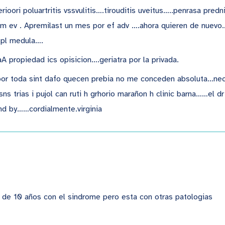
ioori poluartritis vssvulitis….tirouditis uveitus…..penrasa pre
m ev . Apremilast un mes por ef adv ….ahora quieren de nuevo…
aspl medula….
A propiedad ics opisicion….geriatra por la privada.
 por toda sint dafo quecen prebia no me conceden absoluta…ne
ns trias i pujol can ruti h grhorio marañon h clinic barna……el d
snd by……cordialmente.virginia
r
 de 10 años con el sindrome pero esta con otras patologias