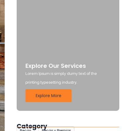
Explore Our Services
Lorem Ipsum is simply dumy text of the
printing typesetting industry.
Explore More
Category
Becas
Becas y Premios