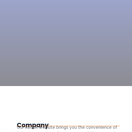
Company
Our ebook website brings you the convenience of