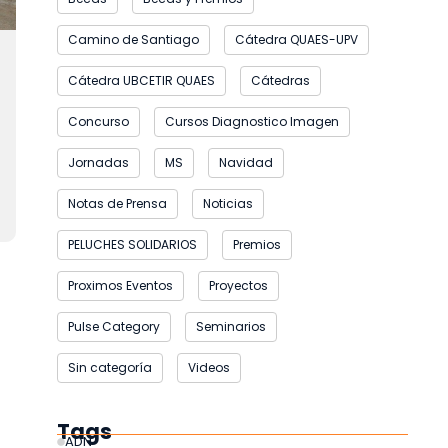
Camino de Santiago
Cátedra QUAES-UPV
Cátedra UBCETIR QUAES
Cátedras
Concurso
Cursos Diagnostico Imagen
Jornadas
MS
Navidad
Notas de Prensa
Noticias
PELUCHES SOLIDARIOS
Premios
Proximos Eventos
Proyectos
Pulse Category
Seminarios
Sin categoría
Videos
Tags
ADN