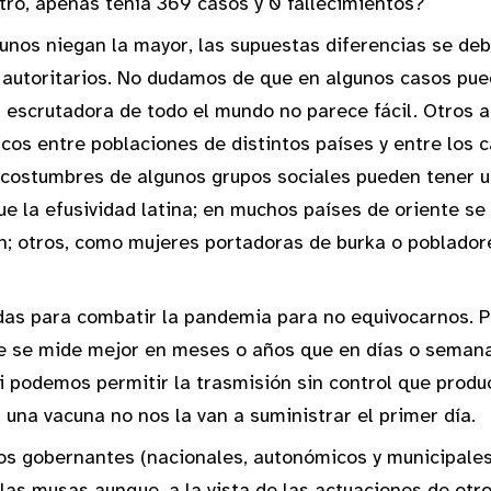
stro, apenas tenía 369 casos y 0 fallecimientos?
nos niegan la mayor, las supuestas diferencias se deb
 autoritarios. No dudamos de que en algunos casos pu
escrutadora de todo el mundo no parece fácil. Otros a
s entre poblaciones de distintos países y entre los ca
 costumbres de algunos grupos sociales pueden tener un
 la efusividad latina; en muchos países de oriente se 
; otros, como mujeres portadoras de burka o pobladores
as para combatir la pandemia para no equivocarnos. 
que se mide mejor en meses o años que en días o sema
ni podemos permitir la trasmisión sin control que produ
 una vacuna no nos la van a suministrar el primer día.
s gobernantes (nacionales, autonómicos y municipales
r las musas aunque, a la vista de las actuaciones de ot