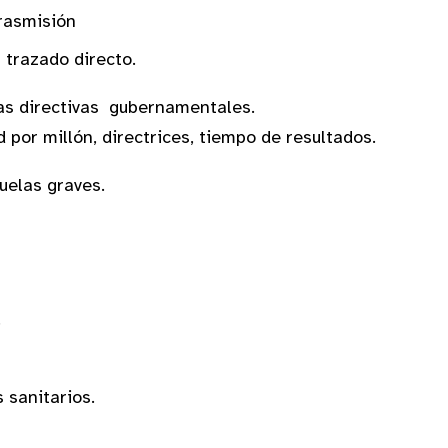
ctor y romper la trasmisión
 trazado directo.
as directivas gubernamentales.
 por millón, directrices, tiempo de resultados.
uelas graves.
ores por millón
asmisión hospitalaria
tectores individuale
a cuidados sanitarios.