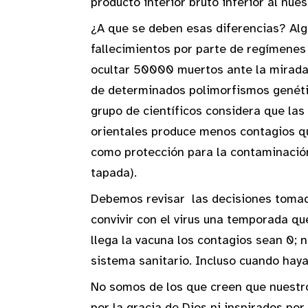
producto interior bruto inferior al nue
¿A que se deben esas diferencias? Algu
fallecimientos por parte de regímenes
ocultar 50000 muertos ante la mirada 
de determinados polimorfismos genético
grupo de científicos considera que las
orientales produce menos contagios que
como protección para la contaminación
tapada).
Debemos revisar las decisiones tomad
convivir con el virus una temporada 
llega la vacuna los contagios sean 0; 
sistema sanitario. Incluso cuando haya
No somos de los que creen que nuestro
por la gracia de Dios ni inspirados po