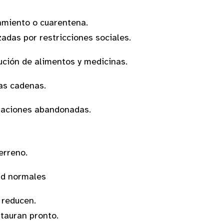
aislamiento o cuarentena.
das por restricciones sociales.
istribución de alimentos y medicinas.
as cadenas.
oblaciones abandonadas.
rupos recientes
erreno.
ud normales
e reducen.
stauran pronto.