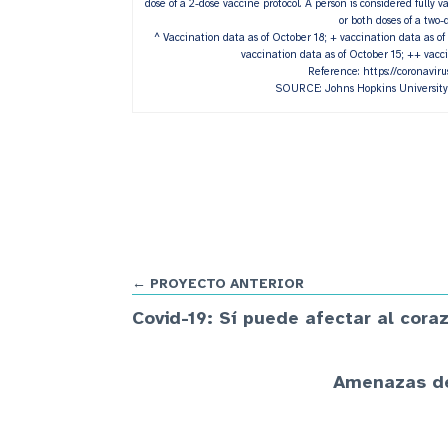
dose of a 2-dose vaccine protocol. A person is considered fully 
or both doses of a two-
^ Vaccination data as of October 18; + vaccination data as of
vaccination data as of October 15; ++ vacc
Reference: https://coronavir
SOURCE: Johns Hopkins University
← PROYECTO ANTERIOR
Covid-19: Sí puede afectar al cor
Amenazas de