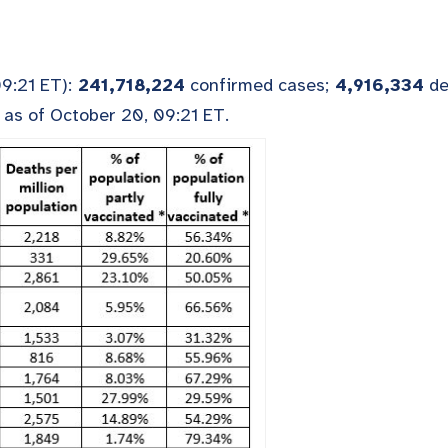
9:21 ET):
241,718,224
confirmed cases;
4,916,334
de
 as of October 20, 09:21 ET.