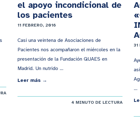
el apoyo incondicional de
A
los pacientes
«
I
11 FEBRERO, 2016
A
s
Casi una veintena de Asociaciones de
31
Pacientes nos acompañaron el miércoles en la
presentación de la Fundación QUAES en
Ay
Madrid. Un nutrido …
as
Ag
Leer más →
…
URA
Le
4 MINUTO DE LECTURA