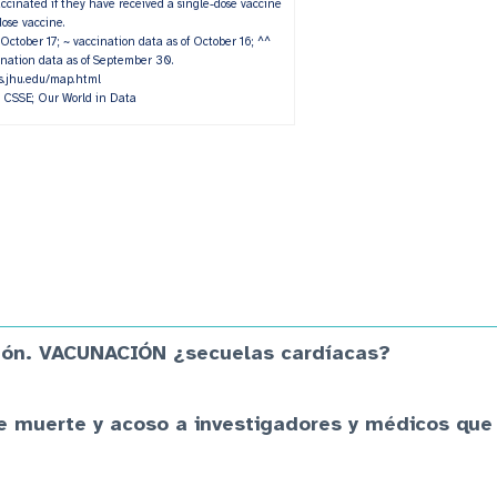
vaccinated if they have received a single-dose vaccine
dose vaccine.
 October 17; ~ vaccination data as of October 16; ^^
ination data as of September 30.
us.jhu.edu/map.html
 CSSE; Our World in Data
azón. VACUNACIÓN ¿secuelas cardíacas?
 muerte y acoso a investigadores y médicos que 