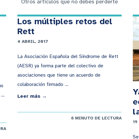
Otros artículos que no debes perderte
Los múltiples retos del
Rett
4 ABRIL, 2017
La Asociación Española del Síndrome de Rett
(AESR) ya forma parte del colectivo de
asociaciones que tiene un acuerdo de
colaboración firmado …
as
Y
́ …
Leer más →
e
l
6 MINUTO DE LECTURA
19
URA
Se