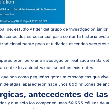
al del estudio y líder del grupo de investigación júnio
sconocidos es «esencial para contar la historia evolut
s tradicionalmente poco estudiados esconden secreto
parecieron, pero una investigación realizada en Barce
an entre los animales más sencillos existentes.
, que son como pequeñas gotas microscópicas que vive
an de algas, aparecieron hace unos 800 millones de añ
érgicas, antecedentes de la
os y que sólo los componen unas 50.000 células de uno