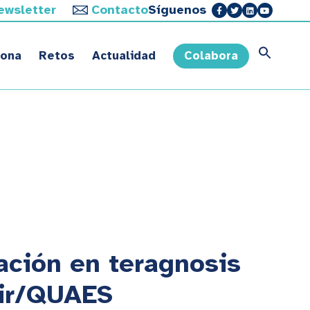
ewsletter
Contacto
Síguenos
sona
Retos
Actualidad
Colabora
ación en teragnosis
tir/QUAES