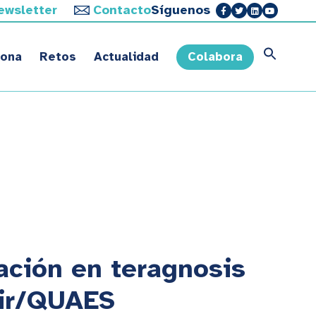
ewsletter
Contacto
Síguenos
sona
Retos
Actualidad
Colabora
ación en teragnosis
tir/QUAES